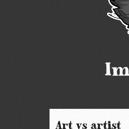
Im
Art vs artist