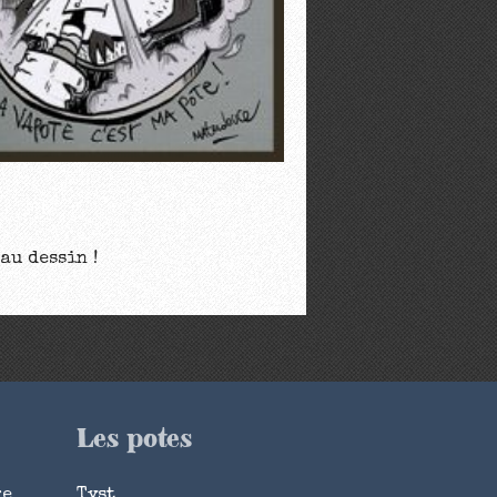
au dessin !
Les potes
ge
Tyst