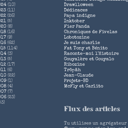
024
(10)
Drawlloween
023
(11)
Dédicaces
022
(26)
Papa indigne
021
(5)
Inktober
020
(8)
Fier Panda
018
(16)
Chroniques de Fivelas
017
(9)
Lobotozine
016
(62)
Je suis charlie
015
(114)
Fat Tony et Bénito
014
(3)
Raconte-moi l'Histoire
013
(5)
Couyalère et Couyalo
012
(17)
Ribozine
011
(6)
Tröpâh
010
(22)
Jean-Claude
009
(1)
Projets-BD
008
(4)
McFly et Carlito
007
(7)
006
(23)
53)
Flux des articles
Tu utilises un agrégateur