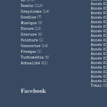
BD
(175)
Année 2
Dessin
(115)
Année 2
Graphisme
(14)
Année 2
Goodies
(7)
Année 2
Année 2
Musique
(3)
Année 2
Divers
(13)
Année 2
Gravure
(2)
Année 2
Peinture
(1)
Année 2
Année 2
Conneries
(14)
Année 2
Fresque
(1)
Année 2
Turbomédia
(2)
Année 2
Année 2
Actualité
(21)
Année 2
Année 2
Année 2
Année 2
Total
(3
Facebook