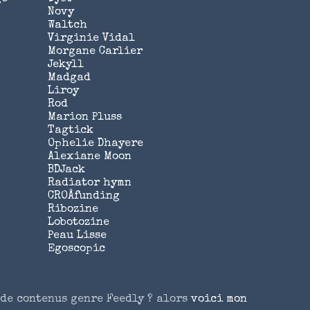
Novy
Waltch
Virginie Vidal
Morgane Carlier
Jekyll
Madgad
Liroy
Rod
Marion Pluss
Tagtick
Ophelie Dhayere
Alexiane Moon
BDJack
Radiator hymn
CROÂfunding
Ribozine
Lobotozine
Peau Lisse
Egoscopic
 de contenus genre Feedly ? alors
voici mon